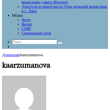
монастырь у мыса Фиолент
Апостола и евангелиста Луки мужской монастырь
в с. Лаки
Медиа
Фото
Видео
СМИ
Социальные сети
Поиск
Log
In
Домашняя
/
kaarzumanova
kaarzumanova