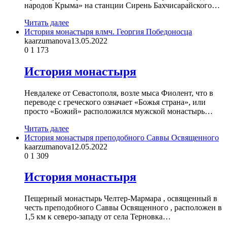
народов Крыма» на станции Сирень Бахчисарайского…
Читать далее
История монастыря влмч. Георгия Победоносца
kaarzumanova
13.05.2022
0
1 173
История монастыря
Невдалеке от Севастополя, возле мыса Фиолент, что в
переводе с греческого означает «Божья страна», или
просто «Божий» расположился мужской монастырь…
Читать далее
История монастыря преподобного Саввы Освященного
kaarzumanova
12.05.2022
0
1 309
История монастыря
Пещерный монастырь Челтер-Мармара , освященный в
честь преподобного Саввы Освященного , расположен в
1,5 км к северо-западу от села Терновка…