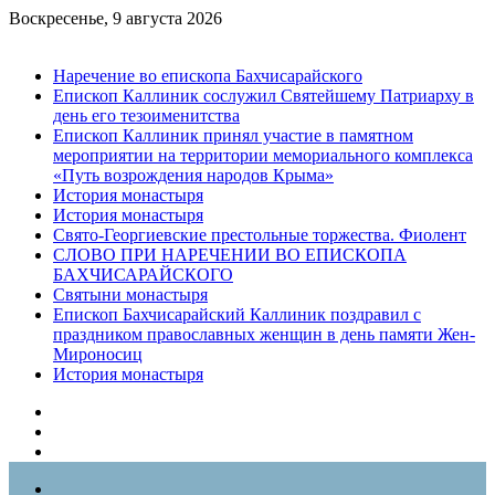
Воскресенье, 9 августа 2026
Breaking News
Наречение во епископа Бахчисарайского
Епископ Каллиник сослужил Святейшему Патриарху в
день его тезоименитства
Епископ Каллиник принял участие в памятном
мероприятии на территории мемориального комплекса
«Путь возрождения народов Крыма»
История монастыря
История монастыря
Свято-Георгиевские престольные торжества. Фиолент
СЛОВО ПРИ НАРЕЧЕНИИ ВО ЕПИСКОПА
БАХЧИСАРАЙСКОГО
Святыни монастыря
Епископ Бахчисарайский Каллиник поздравил с
праздником православных женщин в день памяти Жен-
Мироносиц
История монастыря
Sidebar
Случайная
статья
Log
In
Меню