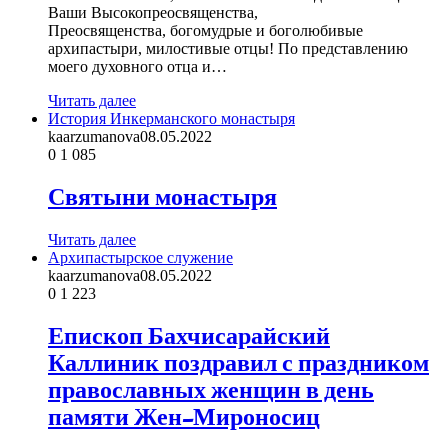
Ваши Высокопреосвященства,
Преосвященства, богомудрые и боголюбивые
архипастыри, милостивые отцы! По представлению
моего духовного отца и…
Читать далее
История Инкерманского монастыря
kaarzumanova
08.05.2022
0
1 085
Святыни монастыря
Читать далее
Архипастырское служение
kaarzumanova
08.05.2022
0
1 223
Епископ Бахчисарайский
Каллиник поздравил с праздником
православных женщин в день
памяти Жен-Мироносиц