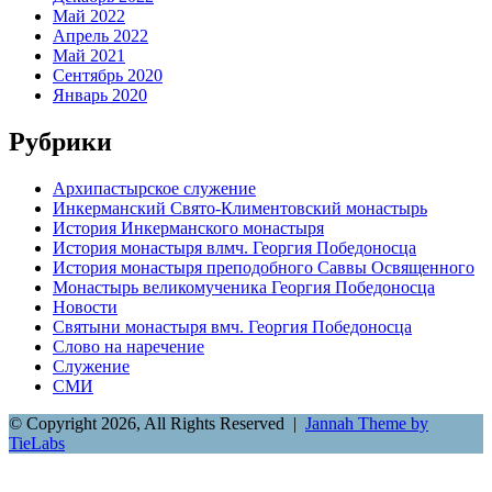
Май 2022
Апрель 2022
Май 2021
Сентябрь 2020
Январь 2020
Рубрики
Архипастырское служение
Инкерманский Свято-Климентовский монастырь
История Инкерманского монастыря
История монастыря влмч. Георгия Победоносца
История монастыря преподобного Саввы Освященного
Монастырь великомученика Георгия Победоносца
Новости
Святыни монастыря вмч. Георгия Победоносца
Слово на наречение
Служение
СМИ
© Copyright 2026, All Rights Reserved |
Jannah Theme by
TieLabs
Back