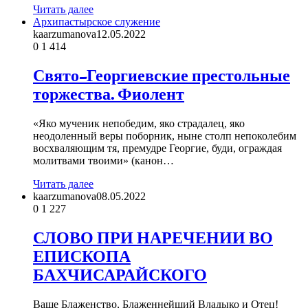
Читать далее
Архипастырское служение
kaarzumanova
12.05.2022
0
1 414
Свято-Георгиевские престольные
торжества. Фиолент
«Яко мученик непобедим, яко страдалец, яко
неодоленный веры поборник, ныне столп непоколебим
восхваляющим тя, премудре Георгие, буди, ограждая
молитвами твоими» (канон…
Читать далее
kaarzumanova
08.05.2022
0
1 227
СЛОВО ПРИ НАРЕЧЕНИИ ВО
ЕПИСКОПА
БАХЧИСАРАЙСКОГО
Ваше Блаженство, Блаженнейший Владыко и Отец!